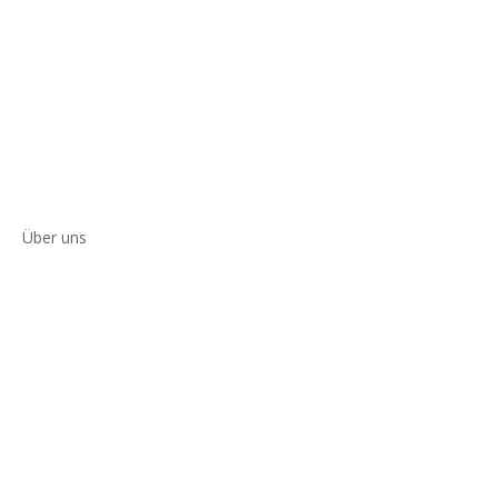
Über uns
Philosophie
Referenzen
Jobs
Blog
Kontakt