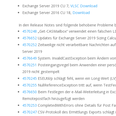
Exchange Server 2019 CU 7,
VLSC Download
Exchange Server 2016 CU 18,
Download
In den Release Notes sind folgende behobene Probleme b
4570248
„Get-CASMailbox“ verwendet einen falschen LD
4576652
Updates für Exchange Server 2019 Sizing Calcu
4570252
Zeitweilige nicht verarbeitbare Nachrichten a
Server 2019
4576649
System. InvalidCastException beim Ändern von
4570251
Posteingangsregel beim Anwenden einer persön
2019 nicht gestempelt
4570245
ESEUtil/p schlägt fehl, wenn ein Long-Wert (LV)
4570255
NullReferenceException tritt auf, wenn TestFe
4576650
Beim Festlegen der e-Mail-Weiterleitung in E
Remotepostfach hinzugefügt werden
4570253
CompletedWithErrors ohne Details für Post Fa
4570247
CSV-Protokoll des Ermittlungs Exports schlägt